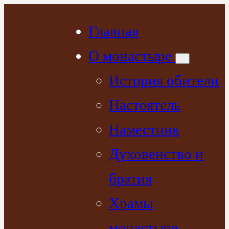
Перейти
к
Главная
содержимому
О монастыре
История обители
Настоятель
Наместник
Духовенство и
братия
Храмы
монастыря