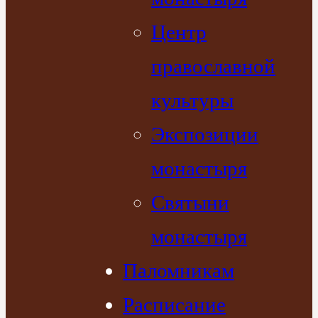
Центр
православной
культуры
Экспозиции
монастыря
Святыни
монастыря
Паломникам
Расписание