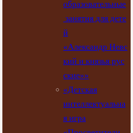
образовательные
занятия для дете
й
«Александр Невс
кий и князья рус
ские»»
«Детская
интеллектуальна
я игра
«Просветители